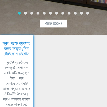
MORE BOOKS
স্বল্প খরচে ব্যবসার
জন্য অত্যাধুনিক
টেলিফোন সিস্টেম
প্রতিটি প্রতিষ্ঠানের
ক্ষেত্রেই যোগাযোগ
একটি অতি গুরুত্বপূর্ণ
বিষয়। আর
যোগাযোগের একটি
ভালো মাধ্যম হতে পারে
টেলিকমিউনিকেশন।
আর এ সমস্যার সমাধান
করতে আলফা নেট