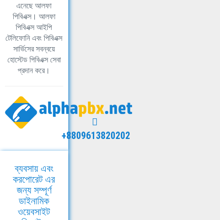
এনেছে আলফা
পিবিএক্স। আলফা
পিবিএক্স আইপি
টেলিফোনি এবং পিবিএক্স
সার্ভিসের সবন্বয়ে
হোস্টেড পিবিএক্স সেবা
প্রদান করে।
+8809613820202
ব্যবসায় এবং
করপোরেট এর
জন্য সম্পূর্ণ
ডাইনামিক
ওয়েবসাইট