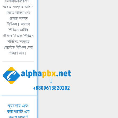
টেলিকমিউনিকেশন।
আর এ সমস্যার সমাধান
করতে আলফা নেট
এনেছে আলফা
পিবিএক্স। আলফা
পিবিএক্স আইপি
টেলিফোনি এবং পিবিএক্স
সার্ভিসের সবন্বয়ে
হোস্টেড পিবিএক্স সেবা
প্রদান করে।
+8809613820202
ব্যবসায় এবং
করপোরেট এর
জন্য সম্পূর্ণ