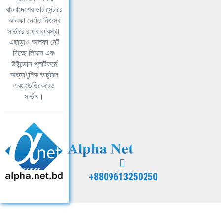
বাংলাদেশের ডাটাসেন্টারে
আলফা নেটের নিজস্ব
সার্ভারে রাখার ব্যবস্থা,
এছাড়াও আলফা নেট
দিচ্ছে লিনাক্স এবং
উইন্ডোস প্লাটফর্মে
অত্যাধুনিক ভার্চুয়াল
এবং ডেডিকেটেড
সার্ভার।
+8809613250250