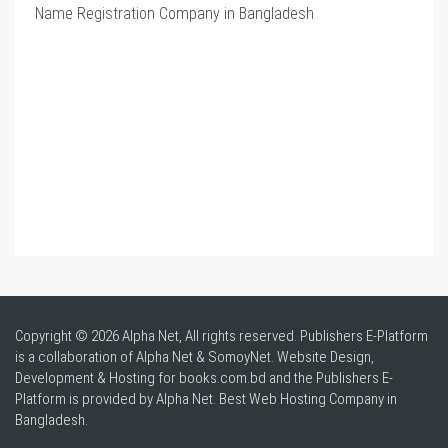
Name Registration Company in Bangladesh
.
Copyright © 2026 Alpha Net, All rights reserved. Publishers E-Platform
is a collaboration of Alpha Net & SomoyNet.
Website Design
,
Development & Hosting for books.com.bd and the Publishers E-
Platform is provided by Alpha Net. Best
Web Hosting Company in
Bangladesh
.