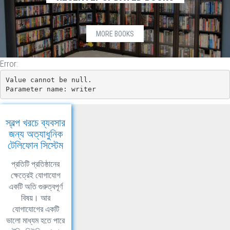
MORE BOOKS
Error:
Value cannot be null.

Parameter name: writer
স্বল্প খরচে ব্যবসার
জন্য অত্যাধুনিক
টেলিফোন সিস্টেম
প্রতিটি প্রতিষ্ঠানের
ক্ষেত্রেই যোগাযোগ
একটি অতি গুরুত্বপূর্ণ
বিষয়। আর
যোগাযোগের একটি
ভালো মাধ্যম হতে পারে