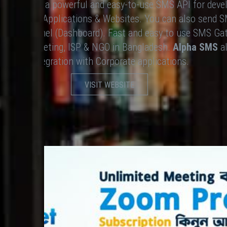
 It provides a powerful and easy-to-use SMS API for deve
th Software Applications & Websites. You can also send
SMS Web Panel (Dashboard). Fast and easy to use SMS Gat
 SMS marketing, ISP & NGO in Bangladesh.
Alpha SMS
al
Integration with Corporate applications.
VISIT WEBSITE