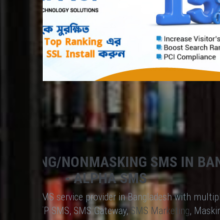
 MASKING/NONMASKING SMS IN BA
- ALPHA SMS
advanced SMS service provider in Bangladesh with multip
SMS API, OTP SMS, SMS Gateway,
SMS Marketing
, Maski