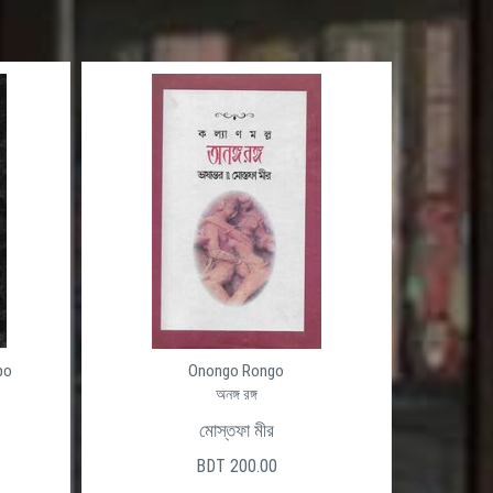
po
Onongo Rongo
অনঙ্গ রঙ্গ
মোস্তফা মীর
লাদেশ
স্বল্প 
BDT 200.00