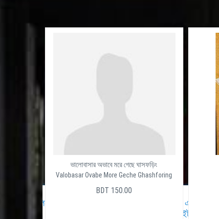
ভালোবাসার অভাবে মরে গেছে ঘাসফড়িং
Valobasar Ovabe More Geche Ghashforing
BDT 150.00
অত্যাধুনিক টেলিফোন সিস্টেম
ব্যবসায় এবং করপোরেট এর জন্য সম্
ওয়েবসাইট ডিজাইন