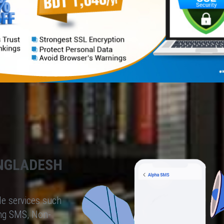
NGLADESH
le services such
ng SMS, Non-