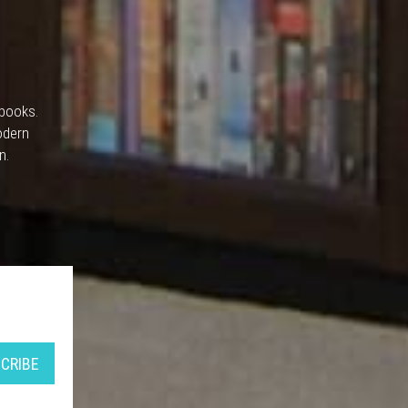
 books.
odern
n.
CRIBE