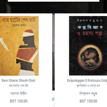
Baro Ghater Shesh Ghat
Kolpobiggan O Rohosso Gol
বার ঘাটের শেষ ঘাট
কল্পবিজ্ঞান ও রহস্য গল্প
সালেক উদ্দীন
বিপ্রদাশ বড়ুয়া
পূর্ণ ডাইনামিক
দেশের সেরা ওয়েব হোস্টিং প্রোভাইডার ইন বাং
BDT 150.00
BDT 150.00