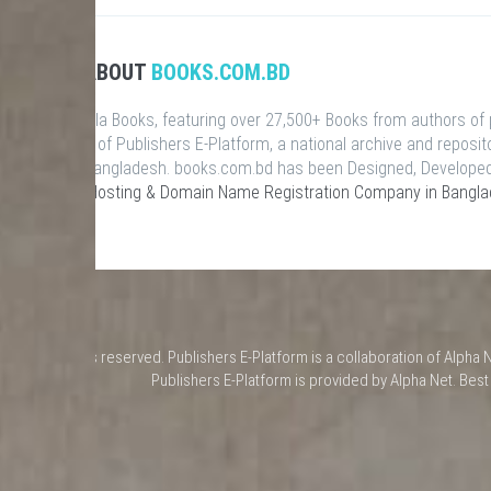
ABOUT
BOOKS.COM.BD
talog of Bangla Books, featuring over 27,500+ Books from authors of
ite is a part of Publishers E-Platform, a national archive and reposit
s & Books in Bangladesh. books.com.bd has been Designed, Develope
 leading
Web Hosting & Domain Name Registration Company in Bangl
 Net, All rights reserved. Publishers E-Platform is a collaboration of Alph
Publishers E-Platform is provided by Alpha Net. Bes