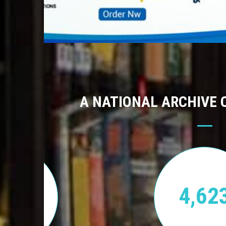
A NATIONAL ARCHIVE 
170
4,62