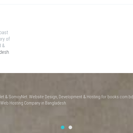
 past
ory of
d &
adesh
.
a Net & SomoyNet.
Website Design
, Development & Hosting for books.com.bd
t
Web Hosting Company in Bangladesh
.