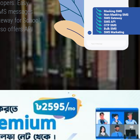
lopers. Easy
 SMS messages
eway for School,
so offers API