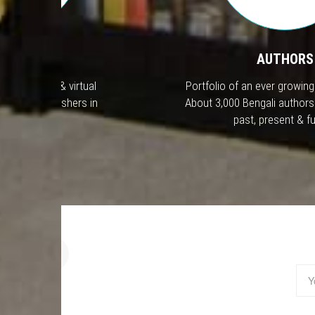
LISHERS
AUTHORS
te portfolio & virtual
Portfolio of an ever growing 
 active Publishers in
About 3,000 Bengali authors
gladesh.
past, present & fu