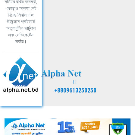
সার্ভারে রাখার ব্যবস্থা,
এছাড়াও আলফা নেট
দিচ্ছে লিনাক্স এবং
উইন্ডোস প্লাটফর্মে
অত্যাধুনিক ভার্চুয়াল
এবং ডেডিকেটেড
সার্ভার।
+8809613250250