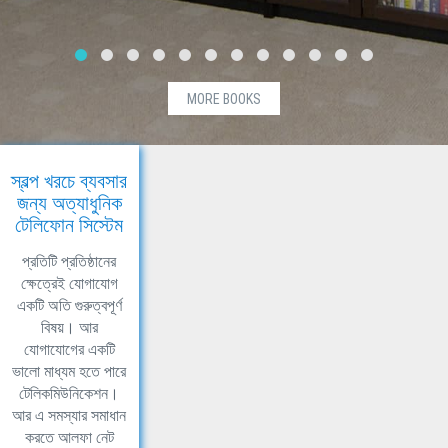
MORE BOOKS
স্বল্প খরচে ব্যবসার
জন্য অত্যাধুনিক
টেলিফোন সিস্টেম
প্রতিটি প্রতিষ্ঠানের
ক্ষেত্রেই যোগাযোগ
একটি অতি গুরুত্বপূর্ণ
বিষয়। আর
যোগাযোগের একটি
ভালো মাধ্যম হতে পারে
টেলিকমিউনিকেশন।
আর এ সমস্যার সমাধান
করতে আলফা নেট