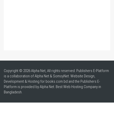
Copyright © 2026 Alpha Net, All rights reserved. Publishers E-Platform
is a collaboration of Alpha Net & SomoyNet.
Website Design
,
Development & Hosting for books.com.bd and the Publishers E-
Platform is provided by Alpha Net. Best
Web Hosting Company in
Bangladesh
.