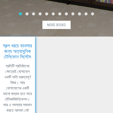
MORE BOOKS
স্বল্প খরচে ব্যবসার
জন্য অত্যাধুনিক
টেলিফোন সিস্টেম
প্রতিটি প্রতিষ্ঠানের
ক্ষেত্রেই যোগাযোগ
একটি অতি গুরুত্বপূর্ণ
বিষয়। আর
যোগাযোগের একটি
ভালো মাধ্যম হতে পারে
টেলিকমিউনিকেশন।
আর এ সমস্যার সমাধান
করতে আলফা নেট