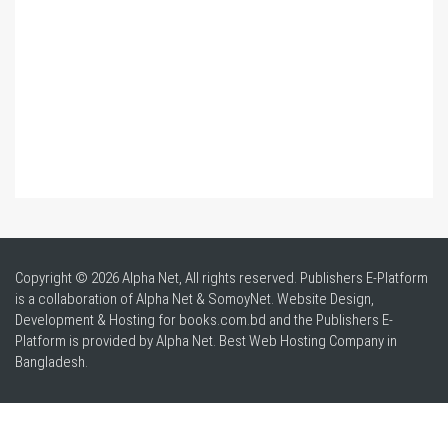
Copyright © 2026 Alpha Net, All rights reserved. Publishers E-Platform
is a collaboration of Alpha Net & SomoyNet.
Website Design
,
Development & Hosting for books.com.bd and the Publishers E-
Platform is provided by Alpha Net. Best
Web Hosting Company in
Bangladesh
.