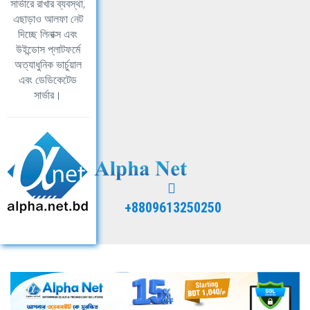
সার্ভারে রাখার ব্যবস্থা,
এছাড়াও আলফা নেট
দিচ্ছে লিনাক্স এবং
উইন্ডোস প্লাটফর্মে
অত্যাধুনিক ভার্চুয়াল
এবং ডেডিকেটেড
সার্ভার।
+8809613250250