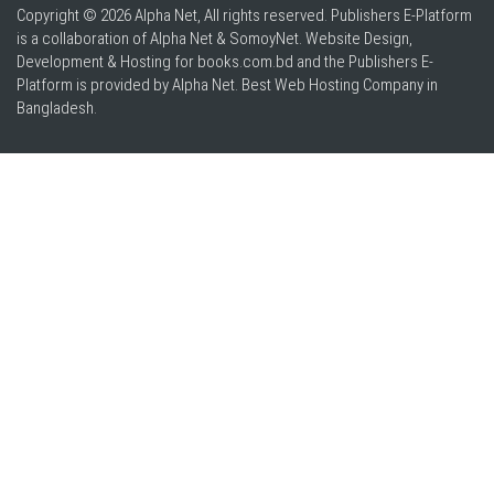
Copyright © 2026 Alpha Net, All rights reserved. Publishers E-Platform
is a collaboration of Alpha Net & SomoyNet.
Website Design
,
Development & Hosting for books.com.bd and the Publishers E-
Platform is provided by Alpha Net. Best
Web Hosting Company in
Bangladesh
.