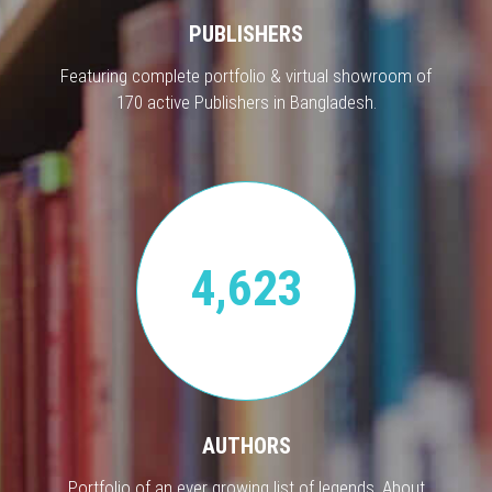
PUBLISHERS
Featuring complete portfolio & virtual showroom of
170 active Publishers in Bangladesh.
4,623
AUTHORS
Portfolio of an ever growing list of legends. About