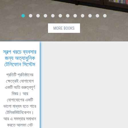
MORE BOOKS
স্বল্প খরচে ব্যবসার
জন্য অত্যাধুনিক
টেলিফোন সিস্টেম
প্রতিটি প্রতিষ্ঠানের
ক্ষেত্রেই যোগাযোগ
একটি অতি গুরুত্বপূর্ণ
বিষয়। আর
যোগাযোগের একটি
ভালো মাধ্যম হতে পারে
টেলিকমিউনিকেশন।
আর এ সমস্যার সমাধান
করতে আলফা নেট