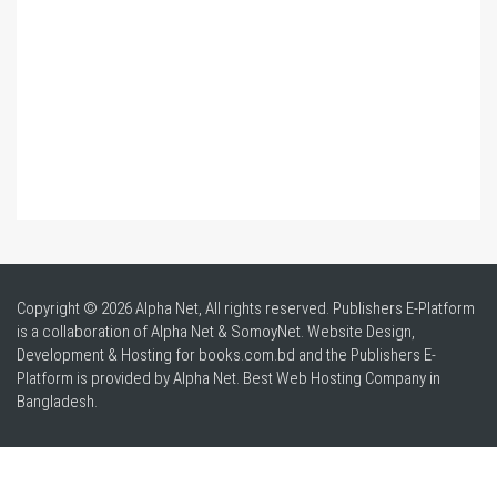
Copyright © 2026 Alpha Net, All rights reserved. Publishers E-Platform
is a collaboration of Alpha Net & SomoyNet.
Website Design
,
Development & Hosting for books.com.bd and the Publishers E-
Platform is provided by Alpha Net. Best
Web Hosting Company in
Bangladesh
.