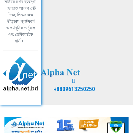
সার্ভারে রাখার ব্যবস্থা,
এছাড়াও আলফা নেট
দিচ্ছে লিনাক্স এবং
উইন্ডোস প্লাটফর্মে
অত্যাধুনিক ভার্চুয়াল
এবং ডেডিকেটেড
সার্ভার।
+8809613250250