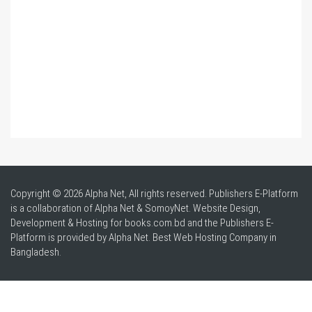
Copyright © 2026 Alpha Net, All rights reserved. Publishers E-Platform
is a collaboration of Alpha Net & SomoyNet.
Website Design
,
Development & Hosting for books.com.bd and the Publishers E-
Platform is provided by Alpha Net. Best
Web Hosting Company in
Bangladesh
.