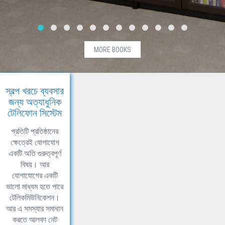
MORE BOOKS
স্বল্প খরচে ব্যবসার
জন্য অত্যাধুনিক
টেলিফোন সিস্টেম
প্রতিটি প্রতিষ্ঠানের
ক্ষেত্রেই যোগাযোগ
একটি অতি গুরুত্বপূর্ণ
বিষয়। আর
যোগাযোগের একটি
ভালো মাধ্যম হতে পারে
টেলিকমিউনিকেশন।
আর এ সমস্যার সমাধান
করতে আলফা নেট