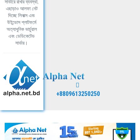
সার্ভারে রাখার ব্যবস্থা,
এছাড়াও আলফা নেট
দিচ্ছে লিনাক্স এবং
উইন্ডোস প্লাটফর্মে
অত্যাধুনিক ভার্চুয়াল
এবং ডেডিকেটেড
সার্ভার।
+8809613250250