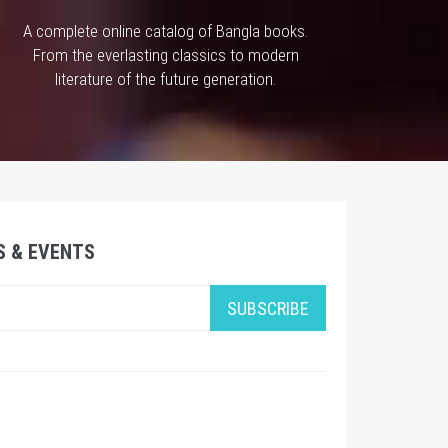
A complete online catalog of Bangla books.
From the everlasting classics to modern
literature of the future generation.
S & EVENTS
SUBSCRIBE