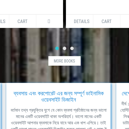
ILS
CART
DETAILS
CART
MORE BOOKS
ব্যবসায় এবং করপোরেট এর জন্য সম্পূর্ণ ডাইনামিক
দেশ
ওয়েবসাইট ডিজাইন
দীর্
বর্তমান তথ্য প্রযুক্তির যুগে যে কোন ব্যবসা প্রতিষ্ঠানের জন্য ভালো
হোস্ট
মানের একটি ওয়েবসাইট থাকা অপরিহার্য। ভালো মানের একটি
লিন
ওয়েবসাইট আপনার ব্যবসাকে নিয়ে যাবে আর এক ধাপ এগিয়ে। তাই
ডাটা