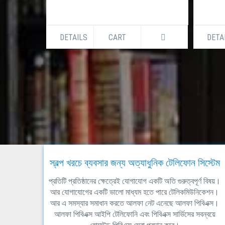
DETAILS
CART
DETA
স্বল্প খরচে ব্যবসার জন্য অত্যাধুনিক টেলিফোন সিস্টেম
প্রতিটি প্রতিষ্ঠানের ক্ষেত্রেই যোগাযোগ একটি অতি গুরুত্বপূর্ণ বিষয়।
আর যোগাযোগের একটি ভালো মাধ্যম হতে পারে টেলিকমিউনিকেশন।
আর এ সমস্যার সমাধান করতে আলফা নেট এনেছে আলফা পিবিএক্স।
আলফা পিবিএক্স আইপি টেলিফোনি এবং পিবিএক্স সার্ভিসের সবন্বয়ে