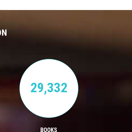
ON
29,332
BOOKS