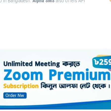
O in Bangladesh.
Alpha SMS
also offers API