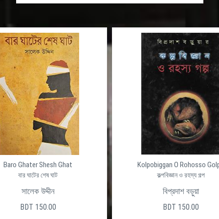
Baro Ghater Shesh Ghat
Kolpobiggan O Rohosso Gol
বার ঘাটের শেষ ঘাট
কল্পবিজ্ঞান ও রহস্য গল্প
সালেক উদ্দীন
বিপ্রদাশ বড়ুয়া
BDT 150.00
BDT 150.00