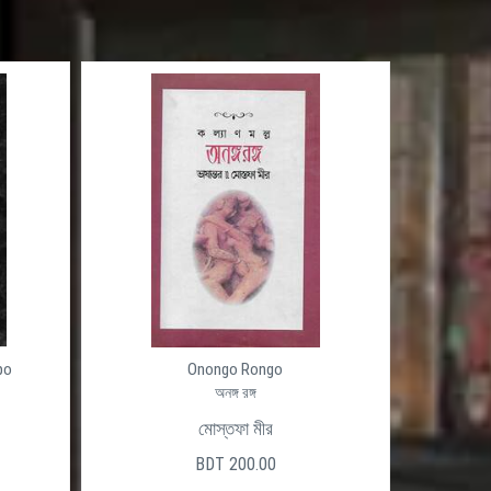
po
Onongo Rongo
অনঙ্গ রঙ্গ
মোস্তফা মীর
BDT 200.00