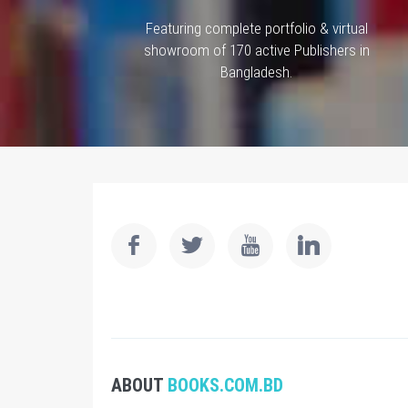
Featuring complete portfolio & virtual
showroom of 170 active Publishers in
Bangladesh.
ABOUT
BOOKS.COM.BD