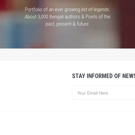
Portfolio of an ever growing list of legends.
About 3,000 Bengali authors & Poets of the
past, present & future.
STAY INFORMED OF NEW