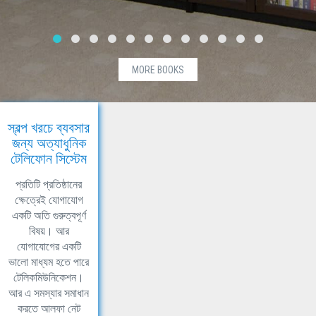
MORE BOOKS
স্বল্প খরচে ব্যবসার
জন্য অত্যাধুনিক
টেলিফোন সিস্টেম
প্রতিটি প্রতিষ্ঠানের
ক্ষেত্রেই যোগাযোগ
একটি অতি গুরুত্বপূর্ণ
বিষয়। আর
যোগাযোগের একটি
ভালো মাধ্যম হতে পারে
টেলিকমিউনিকেশন।
আর এ সমস্যার সমাধান
করতে আলফা নেট