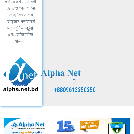
সার্ভারে রাখার ব্যবস্থা,
এছাড়াও আলফা নেট
দিচ্ছে লিনাক্স এবং
উইন্ডোস প্লাটফর্মে
অত্যাধুনিক ভার্চুয়াল
এবং ডেডিকেটেড
সার্ভার।
+8809613250250