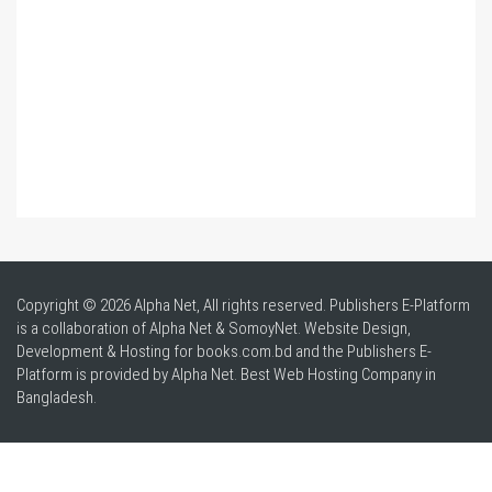
Copyright © 2026 Alpha Net, All rights reserved. Publishers E-Platform
is a collaboration of Alpha Net & SomoyNet.
Website Design
,
Development & Hosting for books.com.bd and the Publishers E-
Platform is provided by Alpha Net. Best
Web Hosting Company in
Bangladesh
.