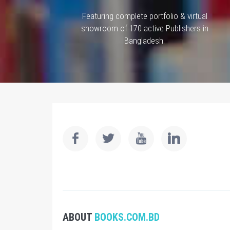
Featuring complete portfolio & virtual
showroom of 170 active Publishers in
Bangladesh.
ABOUT
BOOKS.COM.BD