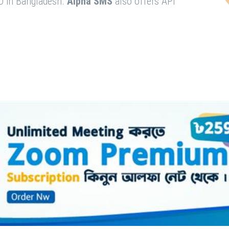
O in Bangladesh.
Alpha SMS
also offers API