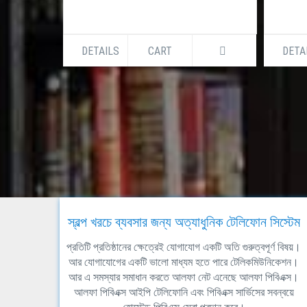
DETAILS
CART
DETA
স্বল্প খরচে ব্যবসার জন্য অত্যাধুনিক টেলিফোন সিস্টেম
প্রতিটি প্রতিষ্ঠানের ক্ষেত্রেই যোগাযোগ একটি অতি গুরুত্বপূর্ণ বিষয়।
আর যোগাযোগের একটি ভালো মাধ্যম হতে পারে টেলিকমিউনিকেশন।
আর এ সমস্যার সমাধান করতে আলফা নেট এনেছে আলফা পিবিএক্স।
আলফা পিবিএক্স আইপি টেলিফোনি এবং পিবিএক্স সার্ভিসের সবন্বয়ে