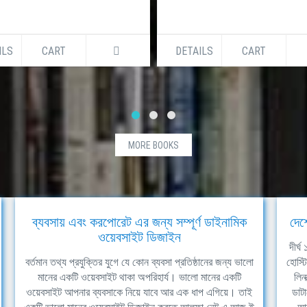
ILS
CART
DETAILS
CART
MORE BOOKS
ব্যবসায় এবং করপোরেট এর জন্য সম্পূর্ণ ডাইনামিক
দেশ
ওয়েবসাইট ডিজাইন
দীর্
বর্তমান তথ্য প্রযুক্তির যুগে যে কোন ব্যবসা প্রতিষ্ঠানের জন্য ভালো
হোস্ট
মানের একটি ওয়েবসাইট থাকা অপরিহার্য। ভালো মানের একটি
লিন
ওয়েবসাইট আপনার ব্যবসাকে নিয়ে যাবে আর এক ধাপ এগিয়ে। তাই
ডাটা