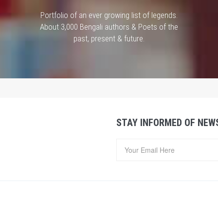
Portfolio of an ever growing list of legends.
About 3,000 Bengali authors & Poets of the
past, present & future.
STAY INFORMED OF NEW