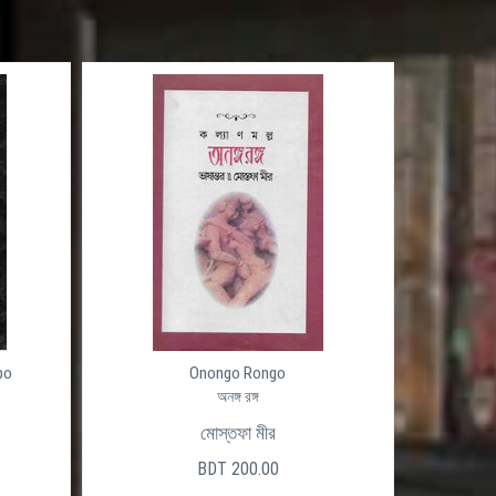
po
Onongo Rongo
অনঙ্গ রঙ্গ
মোস্তফা মীর
BDT 200.00