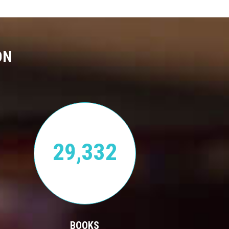
ON
29,332
BOOKS