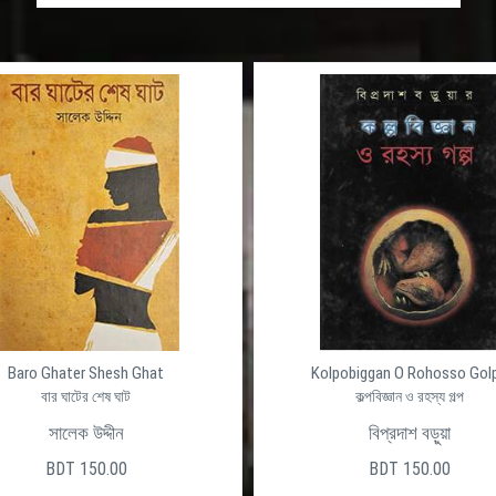
Baro Ghater Shesh Ghat
Kolpobiggan O Rohosso Gol
বার ঘাটের শেষ ঘাট
কল্পবিজ্ঞান ও রহস্য গল্প
সালেক উদ্দীন
বিপ্রদাশ বড়ুয়া
BDT 150.00
BDT 150.00