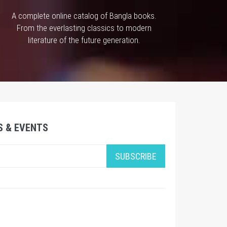
A complete online catalog of Bangla books.
From the everlasting classics to modern
literature of the future generation.
S & EVENTS
SUBSCRIBE