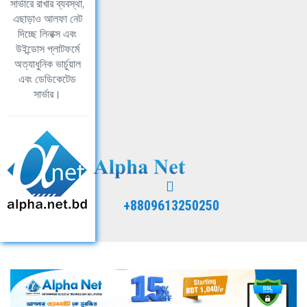
সার্ভারে রাখার ব্যবস্থা,
এছাড়াও আলফা নেট
দিচ্ছে লিনাক্স এবং
উইন্ডোস প্লাটফর্মে
অত্যাধুনিক ভার্চুয়াল
এবং ডেডিকেটেড
সার্ভার।
+8809613250250