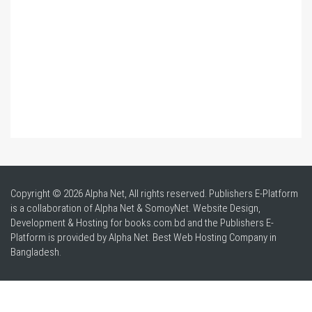
Copyright © 2026 Alpha Net, All rights reserved. Publishers E-Platform
is a collaboration of Alpha Net & SomoyNet.
Website Design
,
Development & Hosting for books.com.bd and the Publishers E-
Platform is provided by Alpha Net. Best
Web Hosting Company in
Bangladesh
.