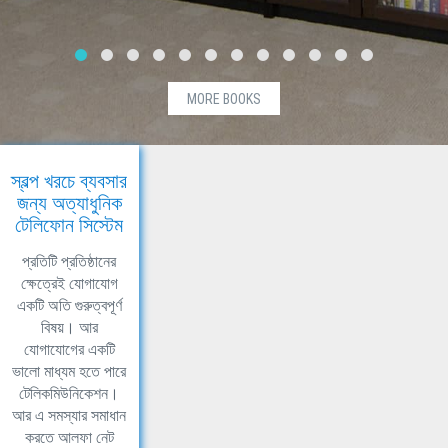
MORE BOOKS
স্বল্প খরচে ব্যবসার
জন্য অত্যাধুনিক
টেলিফোন সিস্টেম
প্রতিটি প্রতিষ্ঠানের
ক্ষেত্রেই যোগাযোগ
একটি অতি গুরুত্বপূর্ণ
বিষয়। আর
যোগাযোগের একটি
ভালো মাধ্যম হতে পারে
টেলিকমিউনিকেশন।
আর এ সমস্যার সমাধান
করতে আলফা নেট