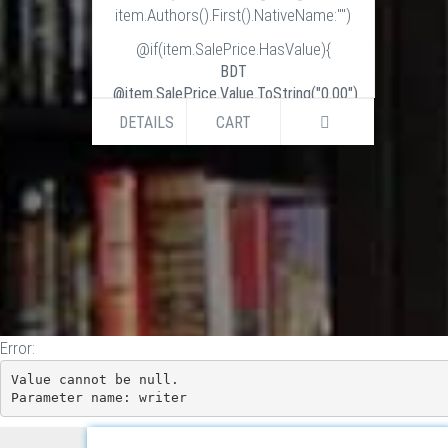
item.Authors().First().NativeName:"")
@if(item.SalePrice.HasValue){
BDT
@item.SalePrice.Value.ToString("0.00")
BDT
DETAILS
CART
@item.ListPrice.Value.ToString("0.00")
}else if (item.ListPrice.HasValue) {
BDT
@item.ListPrice.Value.ToString("0.00")
}
Error:
Value cannot be null.

Parameter name: writer