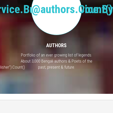
vice.BusinessService.By
@authors.Count()
AUTHORS
Portfolio of an ever growing list of legends.
About 3,000 Bengali authors & Poets of the
isher").Count()
past, present & future.