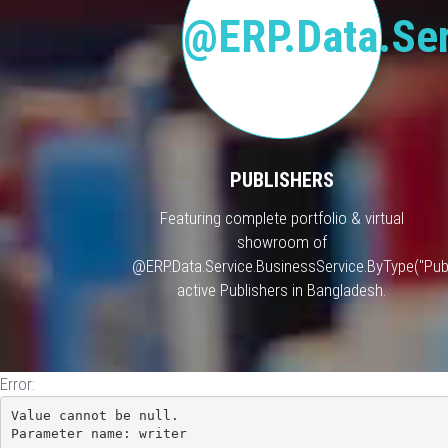
@ERP.Data.Ser
PUBLISHERS
Featuring complete portfolio & virtual
showroom of
@ERP.Data.Service.BusinessService.ByType("Publ
active Publishers in Bangladesh.
Error:
Value cannot be null.

Parameter name: writer