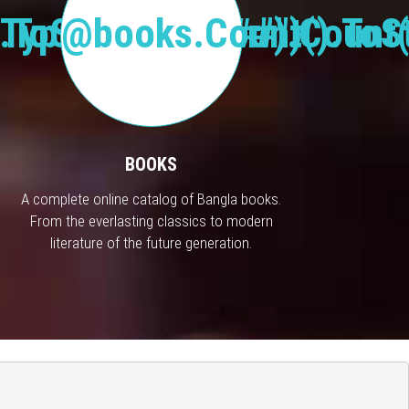
Type("Publisher").Count(
.ToString("#,###")
@books.Count().ToSt
BOOKS
A complete online catalog of Bangla books.
From the everlasting classics to modern
literature of the future generation.