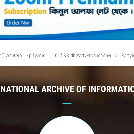
e().Where(p => p.TypeId == 1017 && db.PartyProduct.Any(i => i.PartyId
 NATIONAL ARCHIVE OF INFORMATI