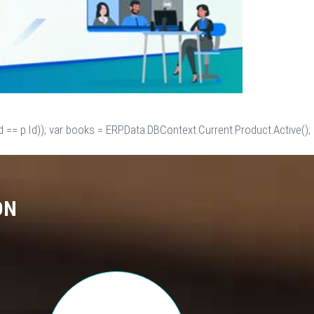
 == p.Id)); var books = ERP.Data.DBContext.Current.Product.Active();
ON