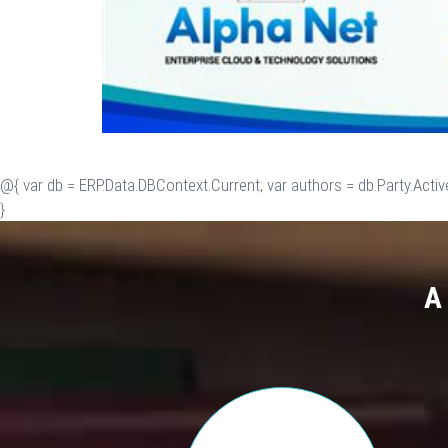
@{ var db = ERP.Data.DBContext.Current; var authors = db.Party.Activ
}
A