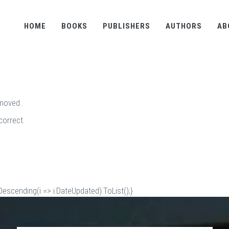
HOME
BOOKS
PUBLISHERS
AUTHORS
AB
emoved.
correct.
scending(i => i.DateUpdated).ToList();}