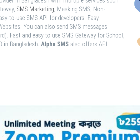
vider in Bangladesh with multiple services such
teway,
SMS Marketing
, Masking SMS, Non-
easy-to-use SMS API for developers. Easy
& Websites. You can also send SMS messages
rd). Fast and easy to use SMS Gateway for School,
O in Bangladesh.
Alpha SMS
also offers API