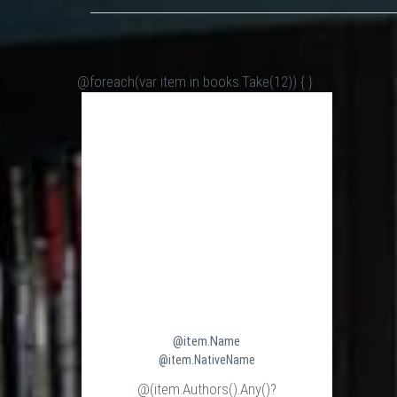
@foreach(var item in books.Take(12)) {
}
@item.Name
@item.NativeName
@(item.Authors().Any()?