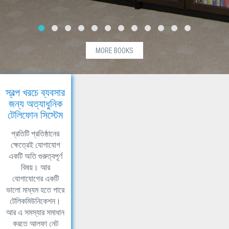
MORE BOOKS
স্বল্প খরচে ব্যবসার
জন্য অত্যাধুনিক
টেলিফোন সিস্টেম
প্রতিটি প্রতিষ্ঠানের
ক্ষেত্রেই যোগাযোগ
একটি অতি গুরুত্বপূর্ণ
বিষয়। আর
যোগাযোগের একটি
ভালো মাধ্যম হতে পারে
টেলিকমিউনিকেশন।
আর এ সমস্যার সমাধান
করতে আলফা নেট