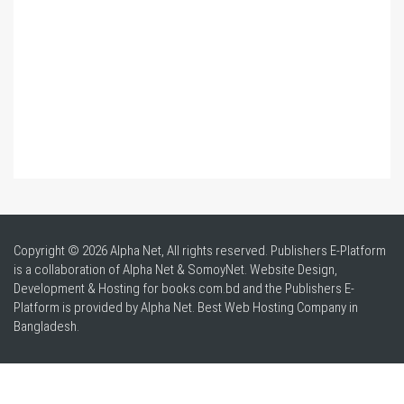
Copyright © 2026 Alpha Net, All rights reserved. Publishers E-Platform
is a collaboration of Alpha Net & SomoyNet.
Website Design
,
Development & Hosting for books.com.bd and the Publishers E-
Platform is provided by Alpha Net. Best
Web Hosting Company in
Bangladesh
.