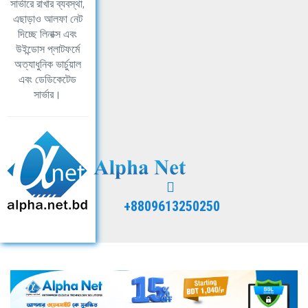
সার্ভারে রাখার ব্যবস্থা,
এছাড়াও আলফা নেট
দিচ্ছে লিনাক্স এবং
উইন্ডোস প্লাটফর্মে
অত্যাধুনিক ভার্চুয়াল
এবং ডেডিকেটেড
সার্ভার।
+8809613250250