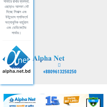
সার্ভারে রাখার ব্যবস্থা,
এছাড়াও আলফা নেট
দিচ্ছে লিনাক্স এবং
উইন্ডোস প্লাটফর্মে
অত্যাধুনিক ভার্চুয়াল
এবং ডেডিকেটেড
সার্ভার।
+8809613250250