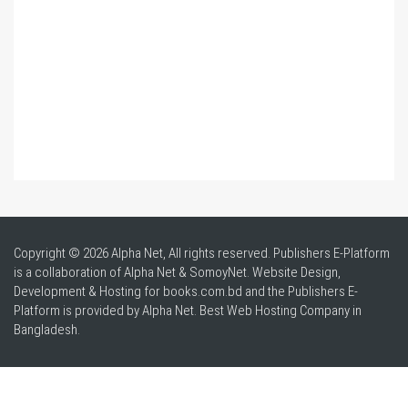
Copyright © 2026 Alpha Net, All rights reserved. Publishers E-Platform
is a collaboration of Alpha Net & SomoyNet.
Website Design
,
Development & Hosting for books.com.bd and the Publishers E-
Platform is provided by Alpha Net. Best
Web Hosting Company in
Bangladesh
.