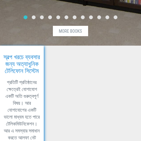
MORE BOOKS
স্বল্প খরচে ব্যবসার
জন্য অত্যাধুনিক
টেলিফোন সিস্টেম
প্রতিটি প্রতিষ্ঠানের
ক্ষেত্রেই যোগাযোগ
একটি অতি গুরুত্বপূর্ণ
বিষয়। আর
যোগাযোগের একটি
ভালো মাধ্যম হতে পারে
টেলিকমিউনিকেশন।
আর এ সমস্যার সমাধান
করতে আলফা নেট