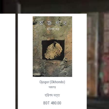
Ojogor (Okhondo)
অজগর
হরিপদ দত্ত
BDT 480.00