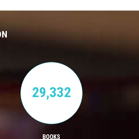
ON
29,332
BOOKS