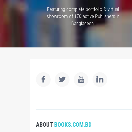
Featuring complete portfolio & virtual
showroom of 170 active Publishers in
Bangladesh.
ABOUT
BOOKS.COM.BD