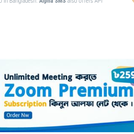
O in Bangladesh.
Alpha SMS
also offers API