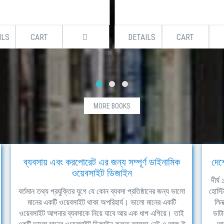
ILS
CART
DETAILS
CART
MORE BOOKS
ব্যবসায় এবং করপোরেট এর জন্য সম্পূর্ণ ডাইনামিক
দেশ
ওয়েবসাইট ডিজাইন
দীর্
বর্তমান তথ্য প্রযুক্তির যুগে যে কোন ব্যবসা প্রতিষ্ঠানের জন্য ভালো
হোস্ট
মানের একটি ওয়েবসাইট থাকা অপরিহার্য। ভালো মানের একটি
লিন
ওয়েবসাইট আপনার ব্যবসাকে নিয়ে যাবে আর এক ধাপ এগিয়ে। তাই
ডাটা