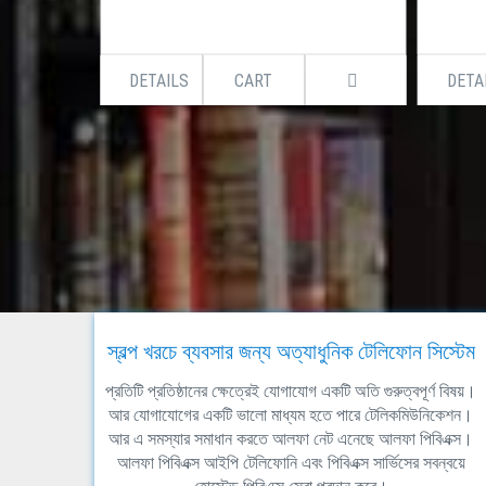
DETAILS
CART
DETA
স্বল্প খরচে ব্যবসার জন্য অত্যাধুনিক টেলিফোন সিস্টেম
প্রতিটি প্রতিষ্ঠানের ক্ষেত্রেই যোগাযোগ একটি অতি গুরুত্বপূর্ণ বিষয়।
আর যোগাযোগের একটি ভালো মাধ্যম হতে পারে টেলিকমিউনিকেশন।
আর এ সমস্যার সমাধান করতে আলফা নেট এনেছে আলফা পিবিএক্স।
আলফা পিবিএক্স আইপি টেলিফোনি এবং পিবিএক্স সার্ভিসের সবন্বয়ে