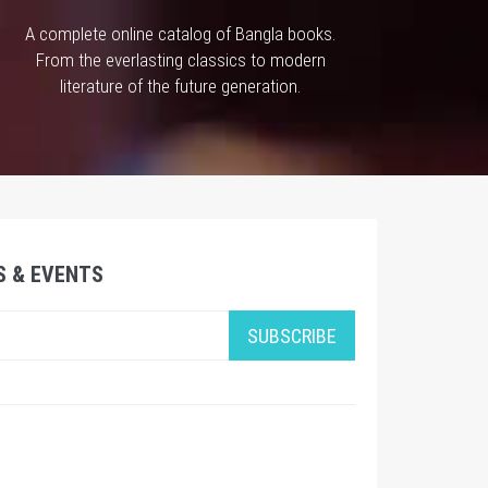
A complete online catalog of Bangla books.
From the everlasting classics to modern
literature of the future generation.
S & EVENTS
SUBSCRIBE