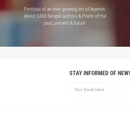
Portfolio of an ever growing list of legends.
About 3,000 Bengali authors & Poets of the
past, present & future.
STAY INFORMED OF NEW