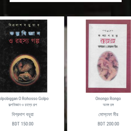
olpobiggan O Rohosso Golpo
Onongo Rongo
কল্পবিজ্ঞান ও রহস্য গল্প
অনঙ্গ রঙ্গ
বিপ্রদাশ বড়ুয়া
মোস্তফা মীর
BDT 150.00
BDT 200.00