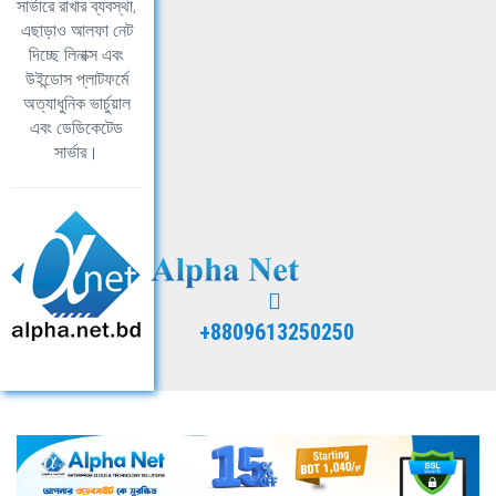
সার্ভারে রাখার ব্যবস্থা,
এছাড়াও আলফা নেট
দিচ্ছে লিনাক্স এবং
উইন্ডোস প্লাটফর্মে
অত্যাধুনিক ভার্চুয়াল
এবং ডেডিকেটেড
সার্ভার।
+8809613250250