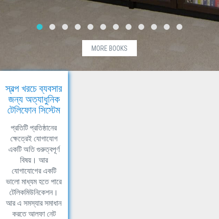
MORE BOOKS
স্বল্প খরচে ব্যবসার
জন্য অত্যাধুনিক
টেলিফোন সিস্টেম
প্রতিটি প্রতিষ্ঠানের
ক্ষেত্রেই যোগাযোগ
একটি অতি গুরুত্বপূর্ণ
বিষয়। আর
যোগাযোগের একটি
ভালো মাধ্যম হতে পারে
টেলিকমিউনিকেশন।
আর এ সমস্যার সমাধান
করতে আলফা নেট