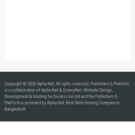
Copyright © 2026 Alpha Net, All rights reserved. Publishers E-Platform
is a collaboration of Alpha Net & SomoyNet.
Website Design
,
Development & Hosting for books.com.bd and the Publishers E-
Platform is provided by Alpha Net. Best
Web Hosting Company in
Bangladesh
.