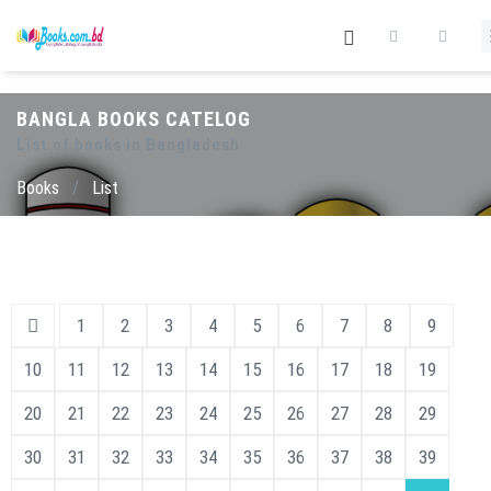
BANGLA BOOKS CATELOG
List of books in Bangladesh
Books
/
List
1
2
3
4
5
6
7
8
9
10
11
12
13
14
15
16
17
18
19
20
21
22
23
24
25
26
27
28
29
30
31
32
33
34
35
36
37
38
39